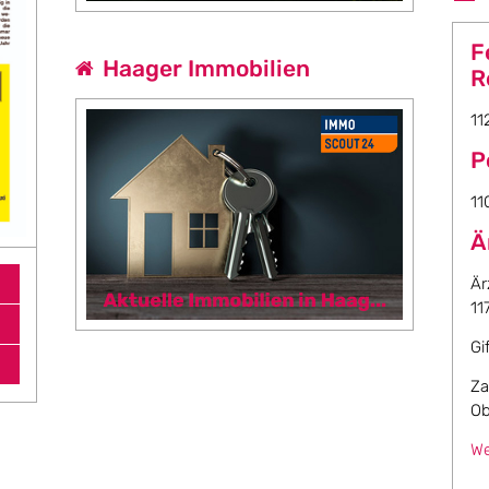
F
Haager Immobilien
R
11
P
11
Ä
Är
11
Gi
Za
Ob
We