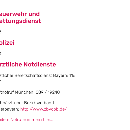
euerwehr und
ettungsdienst
2
olizei
0
rztliche Notdienste
ztlicher Bereitschaftsdienst Bayern: 116
7
ftnotruf München: 089 / 19240
hnärztlicher Bezirksverband
erbayern:
http://www.zbvobb.de/
itere Notrufnummern hier...