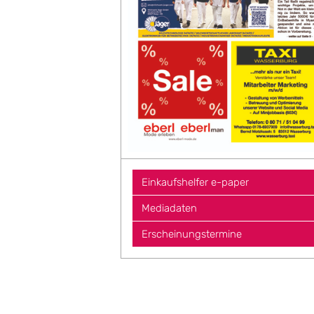
Einkaufshelfer e-paper
Mediadaten
Erscheinungstermine