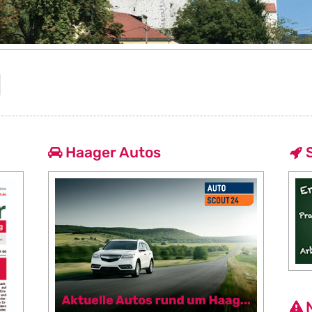
l
Haager Autos